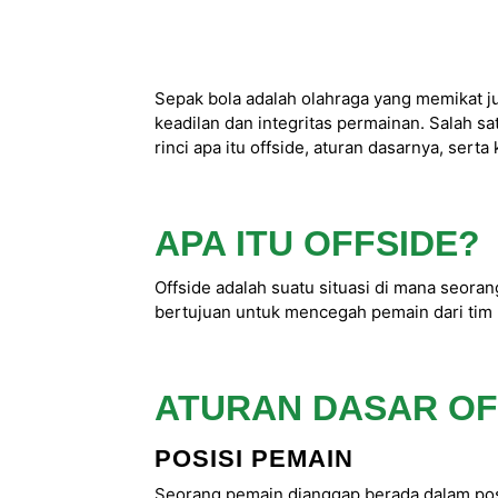
Sepak bola adalah olahraga yang memikat j
keadilan dan integritas permainan. Salah sa
rinci apa itu offside, aturan dasarnya, ser
APA ITU OFFSIDE?
Offside adalah suatu situasi di mana seoran
bertujuan untuk mencegah pemain dari tim
ATURAN DASAR OF
POSISI PEMAIN
Seorang pemain dianggap berada dalam posis