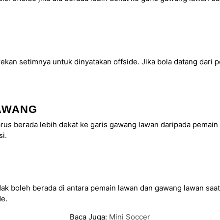
kan setimnya untuk dinyatakan offside. Jika bola datang dari
AWANG
rus berada lebih dekat ke garis gawang lawan daripada pemain la
i.
dak boleh berada di antara pemain lawan dan gawang lawan saat 
e.
Baca Juga:
Mini Soccer