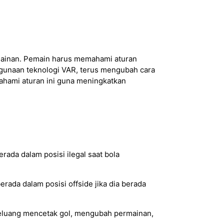
rmainan. Pemain harus memahami aturan
ggunaan teknologi VAR, terus mengubah cara
ahami aturan ini guna meningkatkan
rada dalam posisi ilegal saat bola
ada dalam posisi offside jika dia berada
peluang mencetak gol, mengubah permainan,