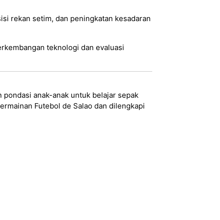
si rekan setim, dan peningkatan kesadaran
erkembangan teknologi dan evaluasi
 pondasi anak-anak untuk belajar sepak
permainan Futebol de Salao dan dilengkapi