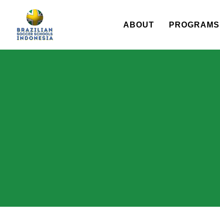
ABOUT
PROGRAMS