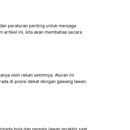
 dan peraturan penting untuk menjaga
m artikel ini, kita akan membahas secara
danya oleh rekan setimnya. Aturan ini
ada di posisi dekat dengan gawang lawan.
ripada bola dan pemain lawan terakhir saat