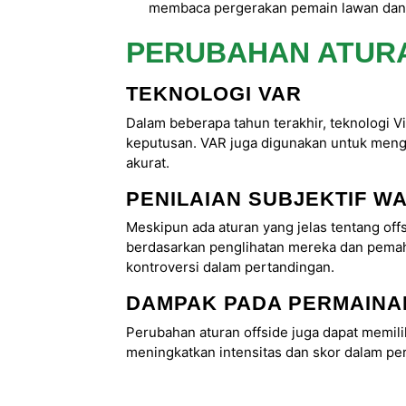
membaca pergerakan pemain lawan dan m
PERUBAHAN ATURA
TEKNOLOGI VAR
Dalam beberapa tahun terakhir, teknologi 
keputusan. VAR juga digunakan untuk menge
akurat.
PENILAIAN SUBJEKTIF WA
Meskipun ada aturan yang jelas tentang off
berdasarkan penglihatan mereka dan pemah
kontroversi dalam pertandingan.
DAMPAK PADA PERMAINA
Perubahan aturan offside juga dapat memil
meningkatkan intensitas dan skor dalam pe