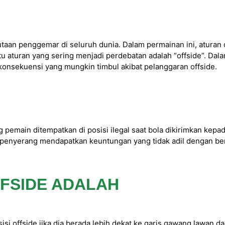
utaan penggemar di seluruh dunia. Dalam permainan ini, aturan
tu aturan yang sering menjadi perdebatan adalah “offside”. Dala
ta konsekuensi yang mungkin timbul akibat pelanggaran offside.
g pemain ditempatkan di posisi ilegal saat bola dikirimkan kepa
 penyerang mendapatkan keuntungan yang tidak adil dengan ber
FSIDE ADALAH
i offside jika dia berada lebih dekat ke garis gawang lawan da