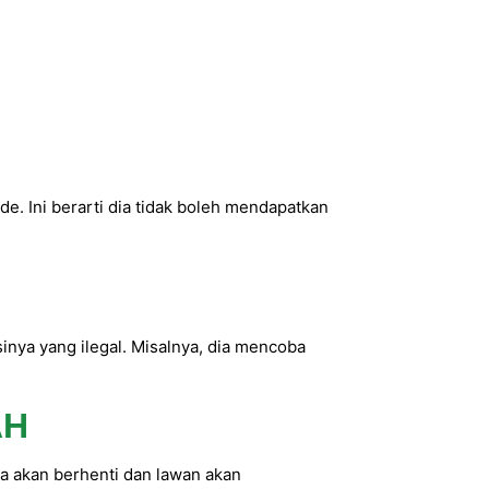
e. Ini berarti dia tidak boleh mendapatkan
inya yang ilegal. Misalnya, dia mencoba
AH
 akan berhenti dan lawan akan