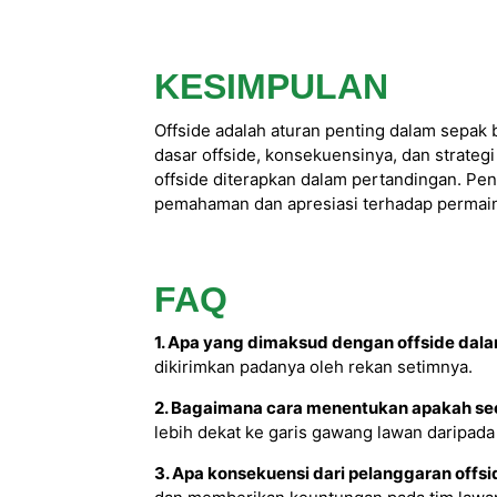
KESIMPULAN
Offside adalah aturan penting dalam sepak
dasar offside, konsekuensinya, dan strate
offside diterapkan dalam pertandingan. P
pemahaman dan apresiasi terhadap permai
FAQ
1. Apa yang dimaksud dengan offside dala
dikirimkan padanya oleh rekan setimnya.
2. Bagaimana cara menentukan apakah seo
lebih dekat ke garis gawang lawan daripada
3. Apa konsekuensi dari pelanggaran offsi