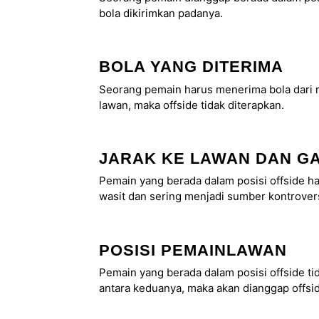
bola dikirimkan padanya.
BOLA YANG DITERIMA
Seorang pemain harus menerima bola dari re
lawan, maka offside tidak diterapkan.
JARAK KE LAWAN DAN G
Pemain yang berada dalam posisi offside ha
wasit dan sering menjadi sumber kontrovers
POSISI PEMAINLAWAN
Pemain yang berada dalam posisi offside ti
antara keduanya, maka akan dianggap offsid