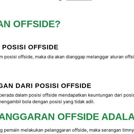
AN OFFSIDE?
POSISI OFFSIDE
osisi offside, maka dia akan dianggap melanggar aturan offsid
N DARI POSISI OFFSIDE
 berada dalam posisi offside mendapatkan keuntungan dari posis
gambil bola dengan posisi yang tidak adil.
ANGGARAN OFFSIDE ADAL
 pemain melakukan pelanggaran offside, maka serangan timnya