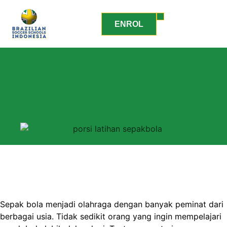
ENROL
Sepak bola menjadi olahraga dengan banyak peminat dari
berbagai usia. Tidak sedikit orang yang ingin mempelajari