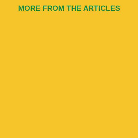
MORE FROM THE ARTICLES