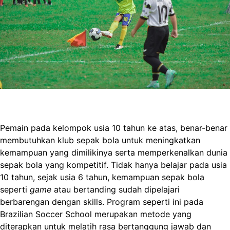
Pemain pada kelompok usia 10 tahun ke atas, benar-benar
membutuhkan klub sepak bola untuk meningkatkan
kemampuan yang dimilikinya serta memperkenalkan dunia
sepak bola yang kompetitif. Tidak hanya belajar pada usia
10 tahun, sejak usia 6 tahun, kemampuan sepak bola
seperti
game
atau bertanding sudah dipelajari
berbarengan dengan skills. Program seperti ini pada
Brazilian Soccer School merupakan metode yang
diterapkan untuk melatih rasa bertanggung jawab dan