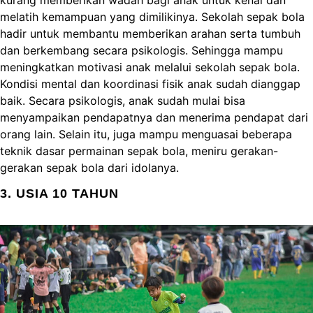
melatih kemampuan yang dimilikinya. Sekolah sepak bola
hadir untuk membantu memberikan arahan serta tumbuh
dan berkembang secara psikologis. Sehingga mampu
meningkatkan motivasi anak melalui sekolah sepak bola.
Kondisi mental dan koordinasi fisik anak sudah dianggap
baik. Secara psikologis, anak sudah mulai bisa
menyampaikan pendapatnya dan menerima pendapat dari
orang lain. Selain itu, juga mampu menguasai beberapa
teknik dasar permainan sepak bola, meniru gerakan-
gerakan sepak bola dari idolanya.
3. USIA 10 TAHUN