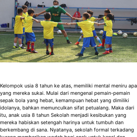
Kelompok usia 8 tahun ke atas, memiliki mental meniru apa
yang mereka sukai. Mulai dari mengenal pemain-pemain
sepak bola yang hebat, kemampuan hebat yang dimiliki
idolanya, bahkan memunculkan sifat petualang. Maka dari
itu, anak usia 8 tahun Sekolah menjadi kesibukan yang
mereka habiskan setengah harinya untuk tumbuh dan
berkembang di sana. Nyatanya, sekolah formal terkadang
kurang memberikan wadah bagi anak untuk kenal dan